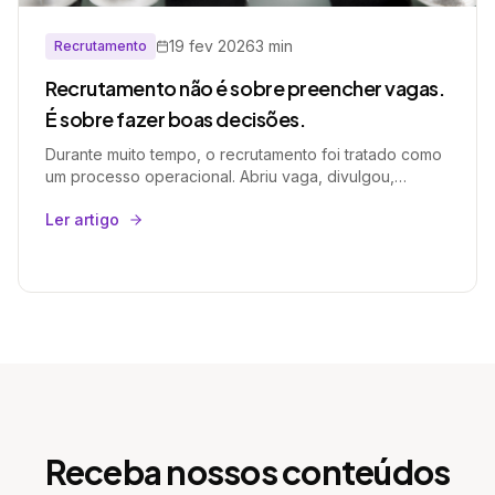
19 fev 2026
3 min
Recrutamento
Recrutamento não é sobre preencher vagas.
É sobre fazer boas decisões.
Durante muito tempo, o recrutamento foi tratado como
um processo operacional. Abriu vaga, divulgou,
entrevistou, contratou. Quanto mais rápido, melhor. Mas
Ler artigo
o mercado provou algo diferente: velocidade não
garante qualidade. E contratar mal é uma das decisões
mais caras que uma empresa pode tomar.
Recrutamento não é sobre ocupar cadeiras. É sobre
tomar decisões que moldam cultura, performance e
futuro.
Receba nossos conteúdos