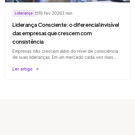
19 fev 2026
3 min
Liderança
Liderança Consciente: o diferencial invisível
das empresas que crescem com
consistência
Empresas não crescem além do nível de consciência
de suas lideranças. Em um mercado cada vez mais
complexo, liderar deixou de ser apenas bater metas e
Ler artigo
passou a ser sustentar cultura, engajamento e direção
estratégica ao mesmo tempo. Neste artigo, exploramos
por que a liderança estratégica é o principal
diferencial competitivo das organizações que crescem
com consistência.