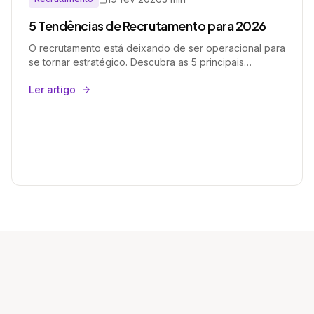
5 Tendências de Recrutamento para 2026
O recrutamento está deixando de ser operacional para
se tornar estratégico. Descubra as 5 principais
tendências que estão moldando o RH em 2026 e como
Ler artigo
preparar sua empresa para atrair, selecionar e reter
talentos com mais assertividade.